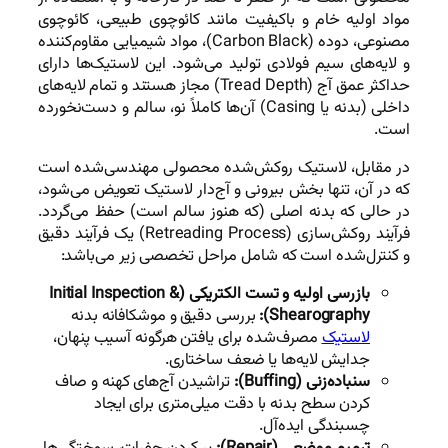
مواد اولیه خام و باکیفیت مانند کائوچوی طبیعی، کائوچوی
مصنوعی، دوده (Carbon Black)، مواد شیمیایی مقاوم‌کننده
و لایه‌های سیم فولادی تولید می‌شود. این لاستیک‌ها دارای
حداکثر عمق آج (Tread Depth) مجاز هستند و تمام لایه‌های
داخلی (بدنه یا Casing) آن‌ها کاملاً نو، سالم و دست‌نخورده
است.
در مقابل، لاستیک روکش‌شده محصولی مهندسی‌شده است
که در آن، تنها بخش بیرونی و آج‌دار لاستیک تعویض می‌شود،
در حالی که بدنه اصلی (که هنوز سالم است) حفظ می‌گردد.
فرآیند روکش‌سازی (Retreading Process) یک فرآیند دقیق
و کنترل‌شده است که شامل مراحل تخصصی زیر می‌باشد:
بازرسی اولیه و تست الکتریکی (Initial Inspection &
Shearography):
بررسی دقیق و موشکافانه بدنه
لاستیک
مصرف‌شده برای یافتن هرگونه آسیب پنهان،
جدایش لایه‌ها یا ضعف ساختاری.
سنباده‌زنی (Buffing):
تراشیدن آج‌های کهنه و صاف
کردن سطح بدنه با دقت میلی‌متری برای ایجاد
چسبندگی ایده‌آل.