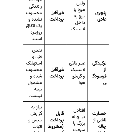
رفتن
رانندگی
میخ یا
پنچری
غیرقابل
محسوب
پیچ به
عادی
پرداخت
نشده و
داخل
یک اتفاق
لاستیک
روزمره
است.
نقص
فنی و
ترکیدگی
عمر بالای
استهلاک
از
لاستیک
غیرقابل
محسوب
فرسودگ
و گرمای
پرداخت
شده و
ی
هوا
مشمول
بیمه
نیست.
نیاز به
افتادن
خسارت
قابل
گزارش
در چاله
ناشی از
پرداخت
پلیس و
بزرگ با
چاله
(مشروط
اثبات
سرعت