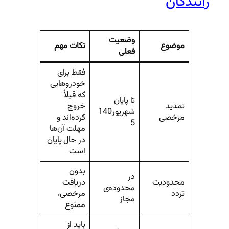
رانندگان
وضعیت
موضوع
نکات مهم
فعلی
فقط برای
خودروهایی
که قبلاً
تا پایان
تمدید
خروج
شهریور 140
مرخصی
کرده‌اند و
5
مهلت آن‌ها
در حال پایان
است
بدون
در
محدودیت
دریافت
محدوده‌ی
تردد
مرخصی،
مجاز
ممنوع
باید از