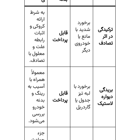
به شرط
ارائه
برخورد
کروکی و
ترکیدگی
شدید با
قابل
اثبات
در اثر
مانع یا
پرداخت
رابطه
تصادف
خودروی
علت و
دیگر
معلول با
تصادف.
معمولاً
همراه با
برخورد با
آسیب به
بریدگی
لبه تیز
قابل
رینگ و
دیواره
جدول یا
پرداخت
بدنه
لاستیک
گاردریل
خودرو
بررسی
می‌شود.
جزء
حوادث