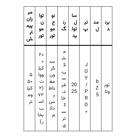
می
سا
نو
توا
زان
برن
مد
تی
ل
رن
ع
ن
پیم
د
ل
پ
تول
گ
مو
مو
ای
ید
تور
تور
ش
م
۲۰
ش
سن
۰
J
ک
کر
کیل
O
ی،
ون
ووا
۵
Y
س
b
مغ
ت
۵۰
توی
/
20
فی
Z
ناط
(۲
کیل
وتا
P
25
د،
5
ی
۷۲
وم
R
خا
س
اس
تر
O
ک
دائ
ب
+
س
م
بخا
تر
ر)
ی