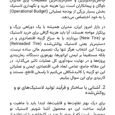
چالش‌برانگیزترین و استراتژیک‌ترین تصمیمات برای مدیران
ناوگان و پیمانکاران است، زیرا هزینه خرید و نگهداری لاستیک
بخش بسیار بزرگی از بودجه عملیاتی (Operational Budget)
را به خود اختصاص می‌دهد.
در بازار امروز ایران، مدیران همیشه با یک دوراهی بزرگ و
پرتکرار مواجه هستند: آیا باید هزینه گزافی برای خرید لاستیک
نو (New Tire) بپردازند یا به سراغ گزینه اقتصادی‌تر و در
دسترس‌تر یعنی لاستیک روکش‌شده (Retreaded Tire)
بروند؟ این انتخاب هرگز تنها یک تصمیم مالی ساده نیست،
بلکه مستقیماً بر ایمنی اپراتورها، بهره‌وری دستگاه، زمان‌بندی
پروژه‌ها و در نهایت سودآوری کل عملیات تاثیر می‌گذارد. در
این مقاله جامع، تمامی ابعاد فنی، اقتصادی، ایمنی و عملیاتی
این دو گزینه را کالبدشکافی می‌کنیم تا پاسخی قاطع، مستند و
کاربردی برای این سوال بیابیم.
2. آشنایی با ساختار و فرآیند تولید لاستیک‌های نو و
روکش‌شده
برای درک بهتر تفاوت‌ها و قابلیت‌ها، ابتدا باید با ماهیت و
فرآیند ساخت این دو محصول آشنا شویم. لاستیک نو
محصولی است که از صفر تا صد در کارخانه و با استفاده از