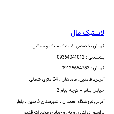
لاستیک مال
فروش تخصصی لاستیک سبک و سنگین
پشتیبانی : 09364041012
فروش : 09125664753
آدرس: فامنین، ماماهان ، 24 متری شمالی
خیابان پیام – کوچه پیام 2
آدرس فروشگاه: همدان ، شهرستان فامنین ، بلوار
پرفسور دولتی ، رو به رو خیابان مخابرات قدیم