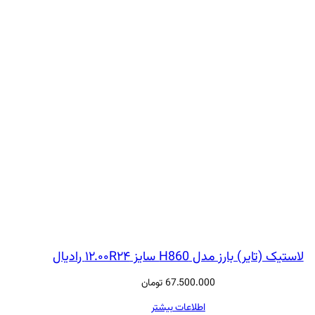
لاستیک (تایر) بارز مدل H860 سایز ۱۲.۰۰R۲۴ رادیال
67.500.000
تومان
اطلاعات بیشتر