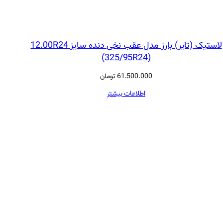
لاستیک (تایر) بارز مدل عقب نخی دنده سایز 12.00R24
(325/95R24)
61.500.000
تومان
اطلاعات بیشتر