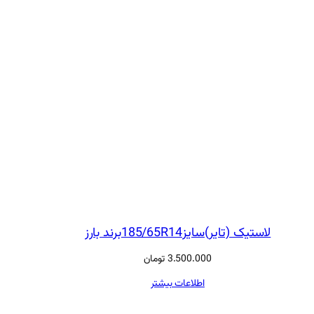
لاستیک (تایر)سایز185/65R14برند بارز
3.500.000
تومان
اطلاعات بیشتر