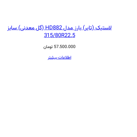
لاستیک (تایر) بارز مدل HD882 (گل معدنی) سایز
315/80R22.5
57.500.000
تومان
اطلاعات بیشتر