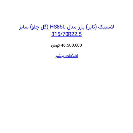
لاستیک (تایر) بارز مدل HS850 (گل جلو) سایز
315/70R22.5
46.500.000
تومان
اطلاعات بیشتر