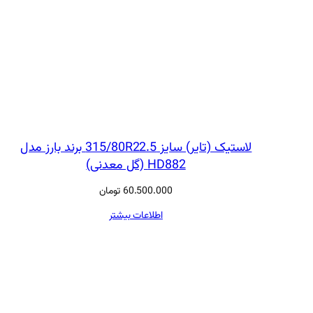
لاستیک (تایر) سایز 315/80R22.5 برند بارز مدل
HD882 (گل معدنی)
60.500.000
تومان
اطلاعات بیشتر