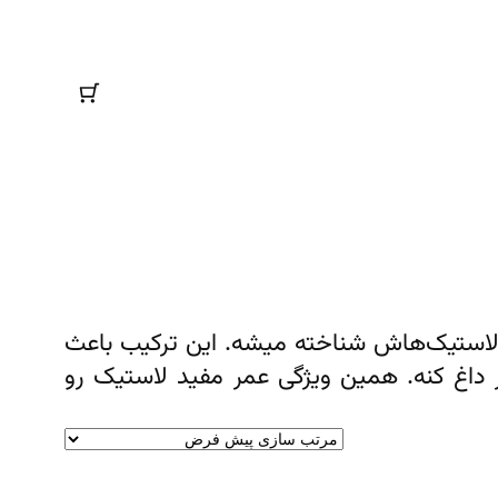
یب لاستیک‌هاش شناخته میشه. این ترکیب باعث
داغ کنه. همین ویژگی عمر مفید لاستیک رو