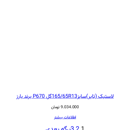
لاستیک (تایر)سایز165/65R13گل P670 برند بارز
9.034.000
تومان
اطلاعات بیشتر
1
2
3
برگه بعدی