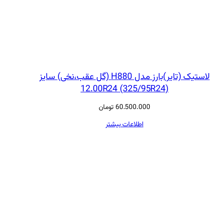
لاستیک (تایر)بارز مدل H880 (گل عقب،نخی) سایز
12.00R24 (325/95R24)
60.500.000
تومان
اطلاعات بیشتر