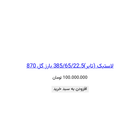
لاستیک (تایر)385/65/22.5 بارز گل 870
100.000.000
تومان
افزودن به سبد خرید