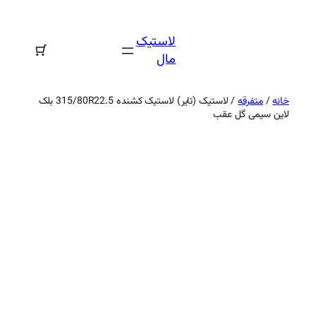
رفتن
به
لاستیک
محتوا
مال
خانه
/
متفرقه
/ لاستیک (تایر) لاستیک کشنده 315/80R22.5 بلک
لاین سیمی گل عقب