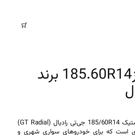
لاستیک (تایر)سایز185.60R14 برند
ل
لاستیک 185/60R14 جی‌تی رادیال لاستیک 185/60R14 جی‌تی رادیال (GT Radial)
دی است که برای خودروهای سواری شهری و