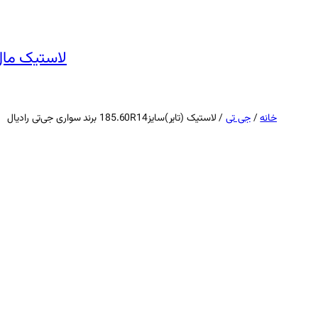
رفتن
به
محتوا
لاستیک مال
خانه
/
جی تی
/ لاستیک (تایر)سایز185.60R14 برند سواری جی‌تی رادیال