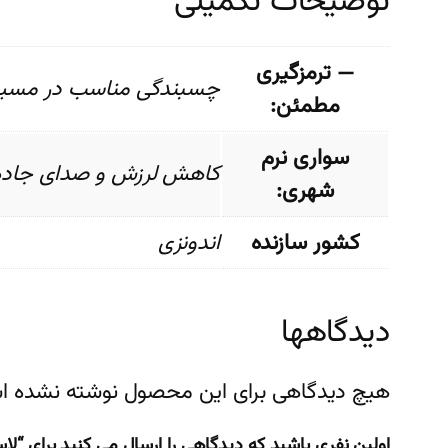
توضیحات تکمیلی
— ترمزگیری
چسبندگی مناسب در مسی
مطمئن:
سواری نرم
کاهش لرزش و صدای جاده بر
شهری:
کشور سازنده
اندونزی
دیدگاهها
هیچ دیدگاهی برای این محصول نوشته نشده ا
اولین نفری باشید که دیدگاهی را ارسال می کنید برای “لاستیک (تایر)سایز185.60R14 بر