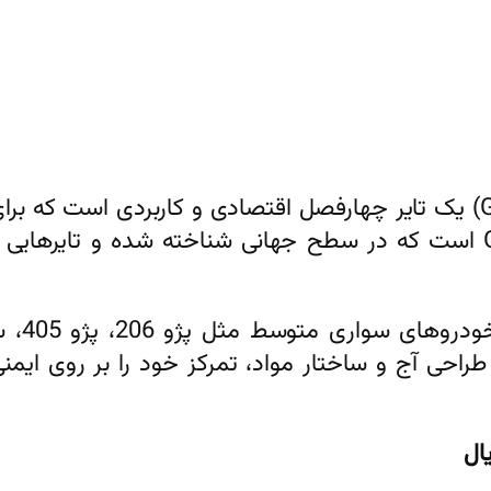
لاستیک 185/60R14 جی‌تی رادیال (GT Radial) یک تایر چهارفصل اقتصادی 
شده. این تایر محصول برند معتبر GT Radial است که در سطح جهانی شناخت
محصولات Ecotec) بر اساس طراحی آج و ساختار مواد، تمرکز خود را