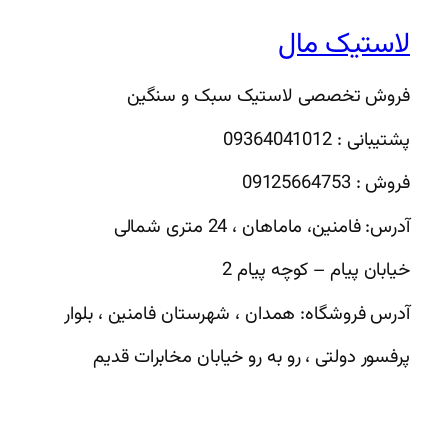
لاستیک مال
فروش تخصصی لاستیک سبک و سنگین
پشتیبانی : 09364041012
فروش : 09125664753
آدرس: فامنین، ماماهان ، 24 متری شمالی
خیابان پیام – کوچه پیام 2
آدرس فروشگاه: همدان ، شهرستان فامنین ، بلوار
پرفسور دولتی ، رو به رو خیابان مخابرات قدیم