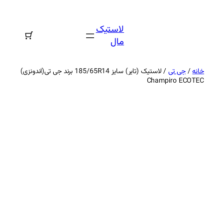
رفتن
به
لاستیک
محتوا
مال
خانه
/
جی تی
/ لاستیک (تایر) سایز 185/65R14 برند جی تی(اندونزی)
Champiro ECOTEC