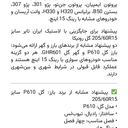
پروتون ایمپیان، پروتون جن‌تو، پژو 301، پژو 307،
بسترن B50، برلیانس H320 و H330، وانت آریسان و
خودروهای مشابه با رینگ 15 اینچ.
پیشنهاد برای جایگزینی با لاستیک ایران تایر سایز
205/60R15 گل رونیکا
دو پیشنهاد مشابه از برندهای بارز و گهر ارائه می‌شود:
بارز گل P610 و گهر گل GHR601. هر دو گزینه
مناسب خودروهای سواری با رینگ 15 اینچ هستند و
عملکرد قابل قبولی در شرایط شهری و بین‌شهری
دارند.
پیشنهاد مشابه از برند بارز: گل P610 سایز
205/60R15
• مدل گل: P610
• ساختار: رادیال، تیوب‌لس
• فصل مناسب: چهار فصل