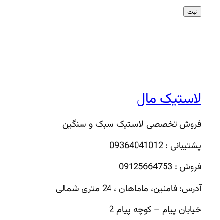
لاستیک مال
فروش تخصصی لاستیک سبک و سنگین
پشتیبانی : 09364041012
فروش : 09125664753
آدرس: فامنین، ماماهان ، 24 متری شمالی
خیابان پیام – کوچه پیام 2