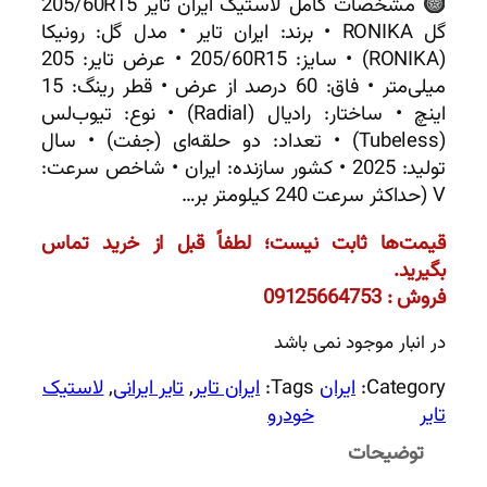
مشخصات کامل لاستیک ایران تایر 205/60R15
گل RONIKA • برند: ایران تایر • مدل گل: رونیکا
(RONIKA) • سایز: 205/60R15 • عرض تایر: 205
میلی‌متر • فاق: 60 درصد از عرض • قطر رینگ: 15
اینچ • ساختار: رادیال (Radial) • نوع: تیوب‌لس
(Tubeless) • تعداد: دو حلقه‌ای (جفت) • سال
تولید: 2025 • کشور سازنده: ایران • شاخص سرعت:
V (حداکثر سرعت 240 کیلومتر بر…
قیمت‌ها ثابت نیست؛ لطفاً قبل از خرید تماس
بگیرید.
فروش : 09125664753
در انبار موجود نمی باشد
Category:
ایران
Tags:
ایران تایر
, 
تایر ایرانی
, 
لاستیک
تایر
خودرو
توضیحات