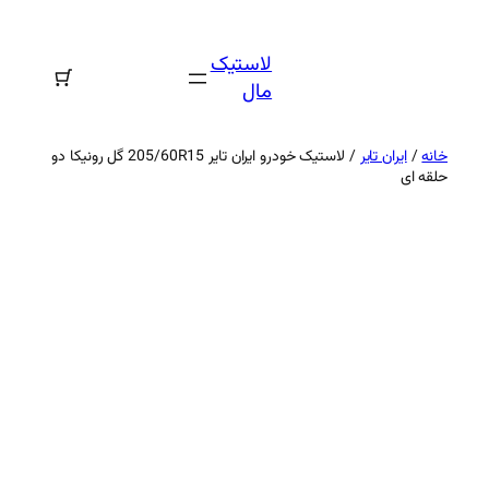
رفتن
به
لاستیک
محتوا
مال
خانه
/
ایران تایر
/ لاستیک خودرو ایران تایر 205/60R15 گل رونیکا دو
حلقه ای