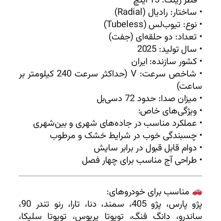
• قطر رینگ: 15 اینچ
• ساختار: رادیال (Radial)
• نوع: تیوب‌لس (Tubeless)
• تعداد: دو حلقه‌ای (جفت)
• سال تولید: 2025
• کشور سازنده: ایران
• شاخص سرعت: V (حداکثر سرعت 240 کیلومتر بر
ساعت)
• میزان صدا: حدود 72 دسی‌بل
• ویژگی‌های خاص:
• عملکرد مناسب در جاده‌های شهری و بین‌شهری
• چسبندگی خوب در شرایط خشک و مرطوب
• دوام قابل قبول در برابر سایش
• طراحی آج مناسب برای چهار فصل
مناسب برای خودروهای:
پژو پارس، پژو 405، سمند، دنا، تارا، رنو تندر 90،
ساندرو، دانگ فنگ، تویوتا پریوس، تویوتا سلیکا،