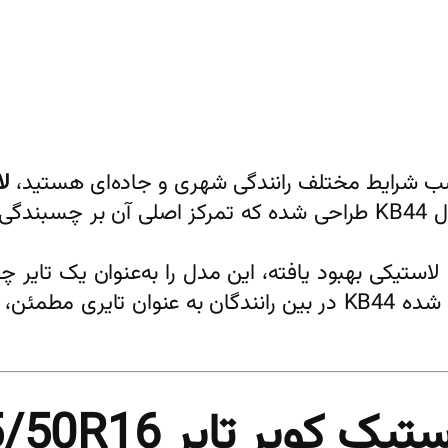
مناسب شرایط مختلف رانندگی شهری و جاده‌ای هستید،
لاس
بهترین انتخاب‌های داخلی است. این تایر با مدل KB44 طراحی شده که ت
یبات لاستیکی بهبود یافته، این مدل را به‌عنوان یک ت
سدان معرفی کرده است. همین ویژگی‌ها باعث شده KB44 در بین رانن
یر تایر 205/50R16