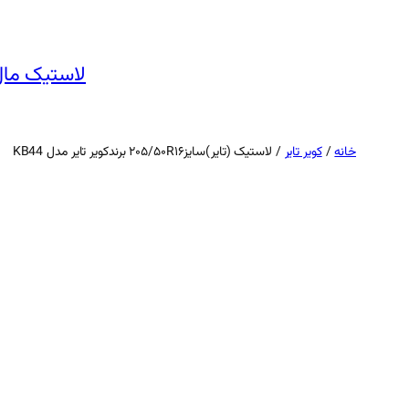
رفتن
به
محتوا
لاستیک مال
خانه
/
کویر تایر
/ لاستیک (تایر)سایز۲۰۵/۵۰R۱۶ برندکویر تایر مدل KB44