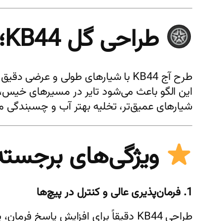
طراحی گل KB44؛ پایداری بالا و ترمزگیری مطمئن
طرح آج KB44 با شیارهای طولی و عرضی دقیق طراحی شده تا تعادل خودرو را هنگام تغییر مسیر یا ترمز ناگهانی حفظ کند.
این الگو باعث می‌شود تایر در مسیرهای خیس،
شیارهای عمیق‌تر، تخلیه بهتر آب و چسبندگی مط
ویژگی‌های برجسته لا
1. فرمان‌پذیری عالی و کنترل در پیچ‌ها
طراحی KB44 دقیقاً برای افزایش پاسخ فرمان، پایداری جانبی و چسبندگی در پیچ‌ها بهینه‌سازی شده است.