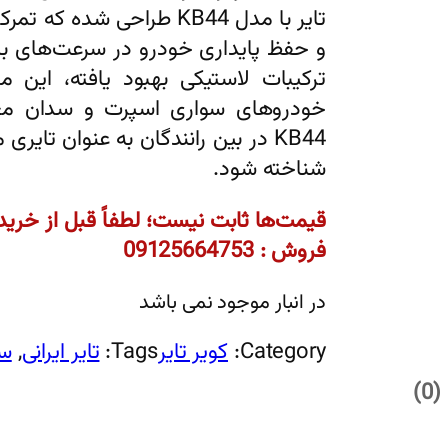
تایر با مدل KB44 طراحی شد
و حفظ پایداری خودرو در سرعت‌های بالا 
ترکیبات لاستیکی بهبود یافته، این 
خودروهای سواری اسپرت و سدان معر
KB44 در بین رانندگان به عنوان تا
شناخته شود.
قیمت‌ها ثابت نیست؛ لطفاً قبل از خرید
فروش : 09125664753
در انبار موجود نمی باشد
Category:
کویر تایر
Tags:
تایر ایرانی
, 
سو
0)