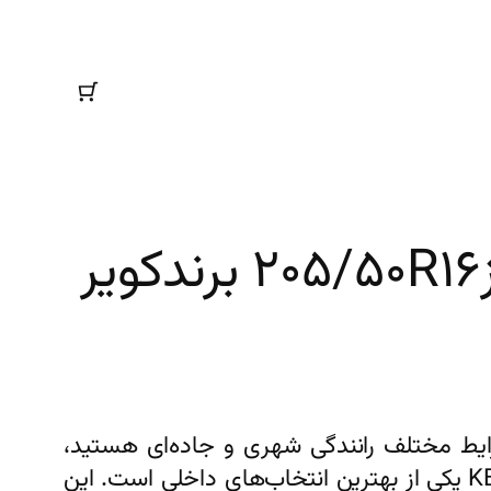
لاستیک (تایر)سایز۲۰۵/۵۰R۱۶ برندکویر
ایط مختلف رانندگی شهری و جاده‌ای هستید،
لاستیک کویر تایر 205/50R16 گل KB44 یکی از بهترین انتخاب‌های داخلی است. این