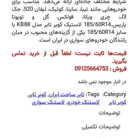
شرایط مختلف جاده‌ای ارائه می‌دهد. مناسب برای
خودروهایی مانند تیبا، ساینا، کوئیک، لیفان 520، جک
J3، چری ویانا، فولکس گل و تویوتا
یاریس.185/60R14 لاستیک کویر تایر مدل KB88 با
سایز 185/60R14 یکی از گزینه‌های محبوب در میان
رانندگان خودروهای سواری در ایران است.
قیمت‌ها ثابت نیست؛ لطفاً قبل از خرید تماس
بگیرید.
فروش : 09125664753
در انبار موجود نمی باشد
Category:
Tags:
تایر ساخت ایران
, 
کویر تایر
, 
کویر تایر
لاستیک خودرو
, 
لاستیک سواری
توضیحات
توضیحات تکمیلی