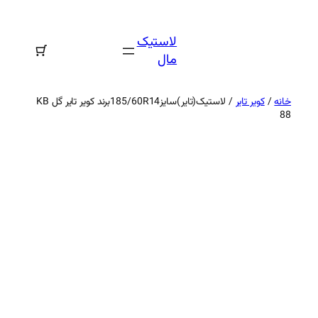
رفتن
به
لاستیک
محتوا
مال
خانه
/
کویر تایر
/ لاستیک(تایر)سایز185/60R14برند کویر تایر گل KB
88