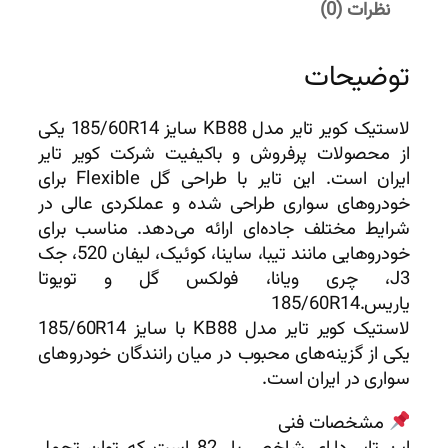
نظرات (0)
توضیحات
لاستیک کویر تایر مدل KB88 سایز 185/60R14 یکی
از محصولات پرفروش و باکیفیت شرکت کویر تایر
ایران است. این تایر با طراحی گل Flexible برای
خودروهای سواری طراحی شده و عملکردی عالی در
شرایط مختلف جاده‌ای ارائه می‌دهد. مناسب برای
خودروهایی مانند تیبا، ساینا، کوئیک، لیفان 520، جک
J3، چری ویانا، فولکس گل و تویوتا
یاریس.185/60R14
لاستیک کویر تایر مدل KB88 با سایز 185/60R14
یکی از گزینه‌های محبوب در میان رانندگان خودروهای
سواری در ایران است.
مشخصات فنی