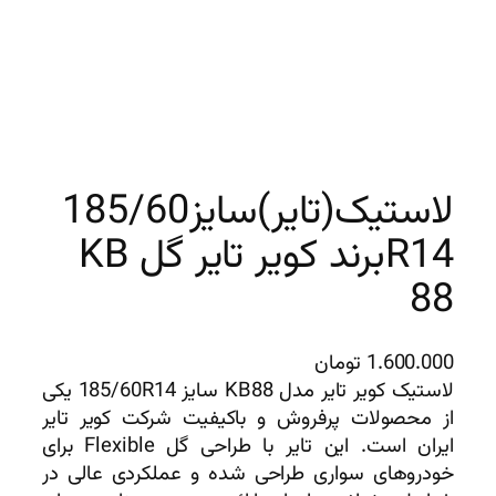
لاستیک(تایر)سایز185/60
R14برند کویر تایر گل KB
88
1.600.000
تومان
لاستیک کویر تایر مدل KB88 سایز 185/60R14 یکی
از محصولات پرفروش و باکیفیت شرکت کویر تایر
ایران است. این تایر با طراحی گل Flexible برای
خودروهای سواری طراحی شده و عملکردی عالی در