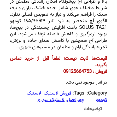
بالا و طراحی آج پیشرفته، امکان رانندگی مطمئن در
شرایط مختلف جوی شامل جاده خشک، باران و برف
سبک را فراهم می‌کند و نیاز به تعویض فصلی ندارد.
الگوی آج منحصر به فرد تایر ۱۸۵/۶۵R۱۴ کومهو
SOLUS TA21 باعث افزایش چسبندگی در پیچ‌ها،
بهبود ترمزگیری و کاهش فاصله توقف می‌شود. این
طراحی آج همچنین با کاهش صدای جاده و لرزش،
تجربه رانندگی آرام و مطمئن در مسیرهای شهری…
قیمت‌ها ثابت نیست؛ لطفاً قبل از خرید تماس
بگیرید.
فروش : 09125664753
در انبار موجود نمی باشد
Category:
Tags:
فروش لاستیک
, 
لاستیک
کومهو
چهارفصل
, 
لاستیک سواری
توضیحات