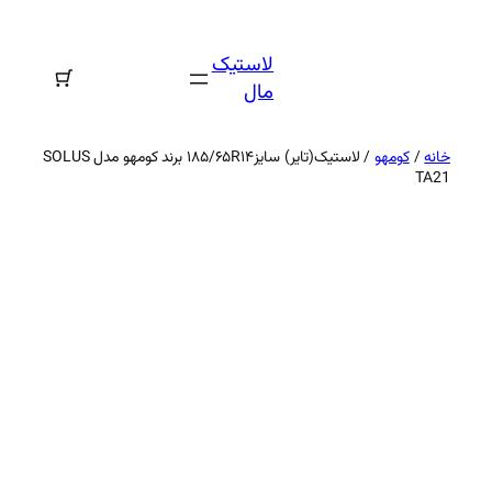
رفتن
به
لاستیک
محتوا
مال
خانه
/
کومهو
/ لاستیک(تایر) سایز۱۸۵/۶۵R۱۴ برند کومهو مدل SOLUS
TA21