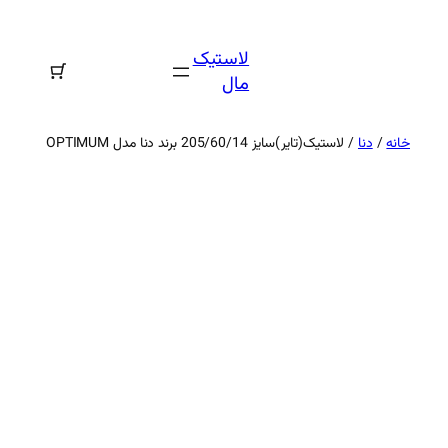
رفتن
به
لاستیک
محتوا
مال
خانه
/
دنا
/ لاستیک(تایر)سایز 205/60/14 برند دنا مدل OPTIMUM