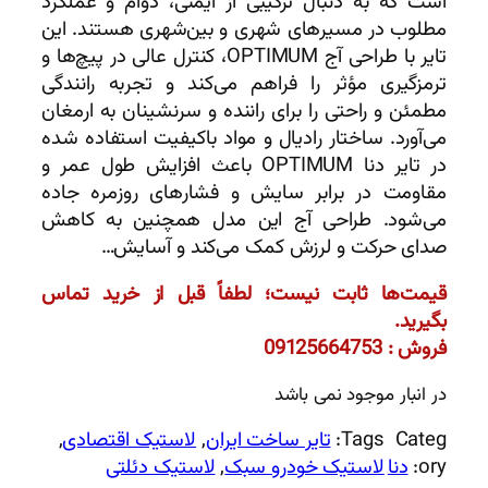
است که به دنبال ترکیبی از ایمنی، دوام و عملکرد
مطلوب در مسیرهای شهری و بین‌شهری هستند. این
تایر با طراحی آج OPTIMUM، کنترل عالی در پیچ‌ها و
ترمزگیری مؤثر را فراهم می‌کند و تجربه رانندگی
مطمئن و راحتی را برای راننده و سرنشینان به ارمغان
می‌آورد. ساختار رادیال و مواد باکیفیت استفاده شده
در تایر دنا OPTIMUM باعث افزایش طول عمر و
مقاومت در برابر سایش و فشارهای روزمره جاده
می‌شود. طراحی آج این مدل همچنین به کاهش
صدای حرکت و لرزش کمک می‌کند و آسایش…
قیمت‌ها ثابت نیست؛ لطفاً قبل از خرید تماس
بگیرید.
فروش : 09125664753
در انبار موجود نمی باشد
Categ
Tags:
تایر ساخت ایران
, 
لاستیک اقتصادی
, 
ory:
دنا
لاستیک خودرو سبک
, 
لاستیک دئلتی