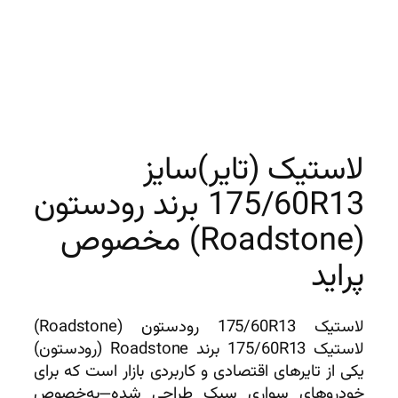
لاستیک (تایر)سایز
175/60R13 برند رودستون
(Roadstone) مخصوص
پراید
لاستیک 175/60R13 رودستون (Roadstone)
لاستیک 175/60R13 برند Roadstone (رودستون)
یکی از تایرهای اقتصادی و کاربردی بازار است که برای
خودروهای سواری سبک طراحی شده—به‌خصوص