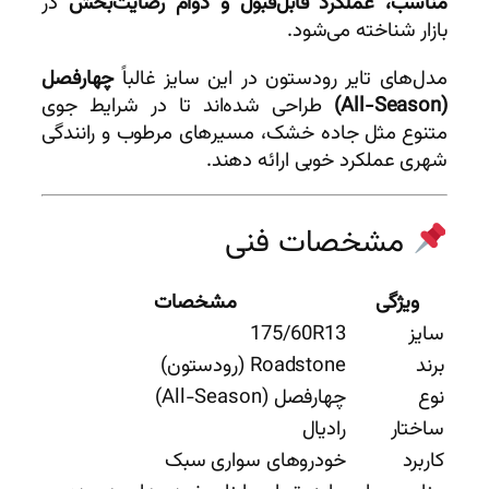
مناسب، عملکرد قابل‌قبول و دوام رضایت‌بخش
در
بازار شناخته می‌شود.
مدل‌های تایر رودستون در این سایز غالباً
چهارفصل
(All-Season)
طراحی شده‌اند تا در شرایط جوی
متنوع مثل جاده خشک، مسیرهای مرطوب و رانندگی
شهری عملکرد خوبی ارائه دهند.
مشخصات فنی
ویژگی
مشخصات
سایز
175/60R13
برند
Roadstone (رودستون)
نوع
چهارفصل (All-Season)
ساختار
رادیال
کاربرد
خودروهای سواری سبک