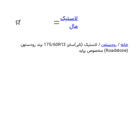
رفتن
به
لاستیک
محتوا
مال
خانه
/
رودستون
/ لاستیک (تایر)سایز 175/60R13 برند رودستون
(Roadstone) مخصوص پراید