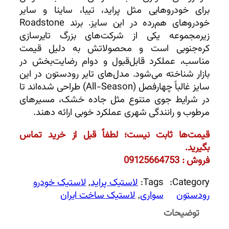
برای خودروهایی مثل پراید، تیبا، ساینا و سایر
خودروهای هم‌رده در این سایز. برند Roadstone
زیرمجموعه یکی از شرکت‌های بزرگ تایرسازی
کره‌جنوبی است و محصولاتش به دلیل قیمت
مناسب، عملکرد قابل‌قبول و دوام رضایت‌بخش در
بازار شناخته می‌شود. مدل‌های تایر رودستون در این
سایز غالباً چهارفصل (All-Season) طراحی شده‌اند تا
در شرایط جوی متنوع مثل جاده خشک، مسیرهای
مرطوب و رانندگی شهری عملکرد خوبی ارائه دهند.
قیمت‌ها ثابت نیست؛ لطفاً قبل از خرید تماس
بگیرید.
فروش : 09125664753
Category:
Tags:
لاستیک پراید
, 
لاستیک خودرو
رودستون
سواری
, 
لاستیک ساخت ایران
توضیحات