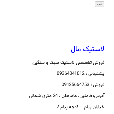
لاستیک مال
فروش تخصصی لاستیک سبک و سنگین
پشتیبانی : 09364041012
فروش : 09125664753
آدرس: فامنین، ماماهان ، 24 متری شمالی
خیابان پیام – کوچه پیام 2