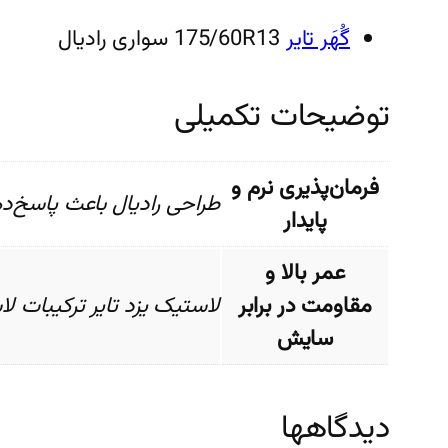
گُهَر تایر
175/60R13 سواری رادیال
توضیحات تکمیلی
فرمان‌پذیری نرم و
طراحی رادیال باعث پاسخ‌ده
پایدار
عمر بالا و
مقاومت در برابر
لاستیک یزد تایر ترکیبات ل
سایش
دیدگاهها