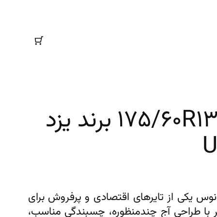
لاستیک(تایر)سایز۱۷۵/۶۰R۱۳ برند یزد
یر 175/60R13 مدل اورانوس یکی از تایرهای اقتصادی و پرفروش برای
 با طراحی آج چندمنظوره، چسبندگی مناسب،