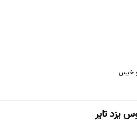
و خیس
س یزد تایر