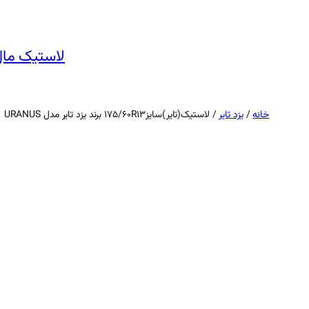
رفتن
به
محتوا
لاستیک مال
خانه
/
یزد تایر
/ لاستیک(تایر)سایز۱۷۵/۶۰R۱۳ برند یزد تایر مدل URANUS