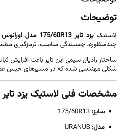
توضیحات
لاستیک
یزد تایر 175/60R13 مدل اورانوس
ی
چندمنظوره، چسبندگی مناسب، ترمزگیری مطمئن و د
ساختار رادیال سیمی این تایر باعث افزایش ثب
شکلی مهندسی شده که در مسیرهای خیس عملکرد 
مشخصات فنی لاستیک یزد تایر 175/60R13 URANUS
سایز:
175/60R13
مدل:
URANUS