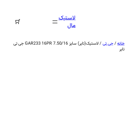
رفتن
به
لاستیک
محتوا
مال
خانه
/
جی تی
/ لاستیک(تایر) سایز 7.50/16 GAR233 16PR جی تی
تایر