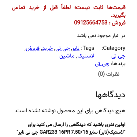
قیمت‌ها ثابت نیست؛ لطفاً قبل از خرید تماس
بگیرید.
فروش : 09125664753
در انبار موجود نمی باشد
Category:
Tags:
تایر
, 
جی تی
, 
خرید
, 
فروش
, 
جی تی
لاستیک
, 
ماشین
برندها:
جی تی
نظرات (0)
دیدگاهها
هیچ دیدگاهی برای این محصول نوشته نشده است.
اولین نفری باشید که دیدگاهی را ارسال می کنید برای
“لاستیک(تایر) سایز 7.50/16 GAR233 16PR جی تی تایر”