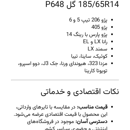
185/65R14 گل P648
پژو 206 تیپ 5 و 6
پژو 405
پژو پارس با رینگ 14
رانا LX و EL
سمند LX
کوئیک، ساینا، تیبا
مزدا 323، هیوندای ورنا، جک J3، دوو اسپرو،
تویوتا کارینا
نکات اقتصادی و خدماتی
قیمت مناسب:
در مقایسه با تایرهای وارداتی،
این محصول با قیمت اقتصادی عرضه می‌شود.
دسترسی آسان:
موجود در فروشگاه‌های
اینترنتی و حضوری سراسر کشور