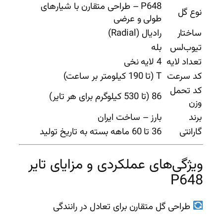
P648 – طراحی متقارن با شیارهای
نوع گل
طولی و عرضی
ساختار
رادیال (Radial)
تیوب‌لس
بله
تعداد لایه
4 لایه نخی
کد سرعت
T (تا 190 کیلومتر بر ساعت)
کد تحمل
86 (تا 530 کیلوگرم برای هر تایر)
وزن
برند
بارز – ساخت ایران
گارانتی
36 تا 60 ماهه بسته به تاریخ تولید
ویژگی‌های عملکردی و مزایای تایر
P648
طراحی گل متقارن برای تعادل در رانندگی