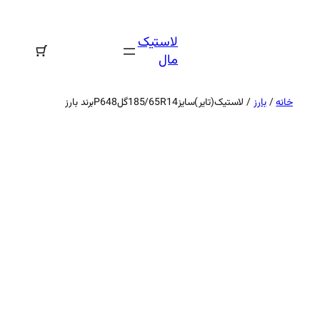
رفتن
به
لاستیک
محتوا
مال
خانه
/
بارز
/ لاستیک(تایر)سایز185/65R14گلP648برند بارز