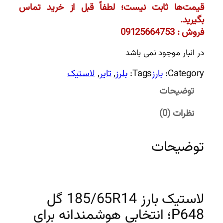
قیمت‌ها ثابت نیست؛ لطفاً قبل از خرید تماس
بگیرید.
فروش : 09125664753
در انبار موجود نمی باشد
Category:
بارز
Tags:
بلرز
, 
تایر
, 
لاستیک
توضیحات
نظرات (0)
توضیحات
لاستیک بارز 185/65R14 گل
P648؛ انتخابی هوشمندانه برای