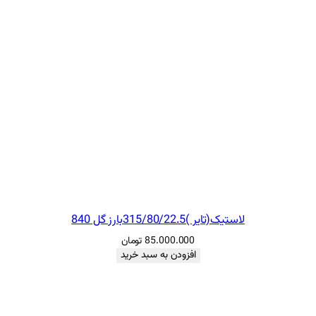
لاستیک(تایر )315/80/22.5بارز گل 840
85.000.000
تومان
افزودن به سبد خرید