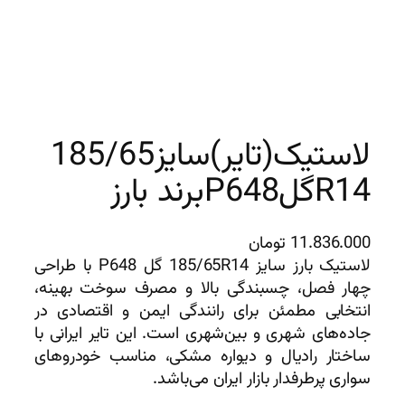
لاستیک(تایر)سایز185/65
R14گلP648برند بارز
11.836.000
تومان
لاستیک بارز سایز 185/65R14 گل P648 با طراحی
چهار فصل، چسبندگی بالا و مصرف سوخت بهینه،
انتخابی مطمئن برای رانندگی ایمن و اقتصادی در
جاده‌های شهری و بین‌شهری است. این تایر ایرانی با
ساختار رادیال و دیواره مشکی، مناسب خودروهای
سواری پرطرفدار بازار ایران می‌باشد.