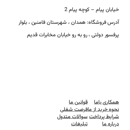
خیابان پیام – کوچه پیام 2
آدرس فروشگاه: همدان ، شهرستان فامنین ، بلوار
پرفسور دولتی ، رو به رو خیابان مخابرات قدیم
همکاری باما
قوانین ما
نحوه خرید از ما
فرصت شغلی
شرایط پرداخت
سوالات متدول
درباره ما
تبلیغات