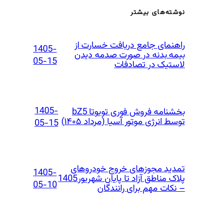
نوشته‌های بیشتر
راهنمای جامع دریافت خسارت از
1405-
بیمه بدنه در صورت صدمه دیدن
05-15
لاستیک در تصادفات
1405-
بخشنامه فروش فوری تویوتا bZ5
توسط انرژی موتور آسیا (مرداد ۱۴۰۵)
05-15
تمدید مجوزهای خروج خودروهای
1405-
پلاک مناطق آزاد تا پایان شهریور 1405
05-10
– نکات مهم برای رانندگان