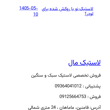
1405-05-
لاستیک نو یا روکش شده برای
لودر؟
10
لاستیک مال
فروش تخصصی لاستیک سبک و سنگین
پشتیبانی : 09364041012
فروش : 09125664753
آدرس: فامنین، ماماهان ، 24 متری شمالی