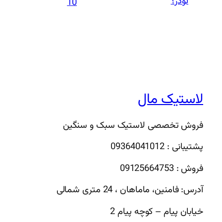
لودر؟
10
لاستیک مال
فروش تخصصی لاستیک سبک و سنگین
پشتیبانی : 09364041012
فروش : 09125664753
آدرس: فامنین، ماماهان ، 24 متری شمالی
خیابان پیام – کوچه پیام 2