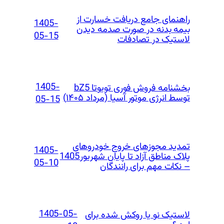
راهنمای جامع دریافت خسارت از
1405-
بیمه بدنه در صورت صدمه دیدن
05-15
لاستیک در تصادفات
1405-
بخشنامه فروش فوری تویوتا bZ5
توسط انرژی موتور آسیا (مرداد ۱۴۰۵)
05-15
تمدید مجوزهای خروج خودروهای
1405-
پلاک مناطق آزاد تا پایان شهریور 1405
05-10
– نکات مهم برای رانندگان
1405-05-
لاستیک نو یا روکش شده برای