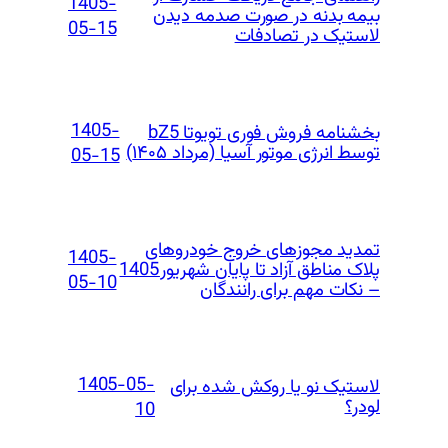
1405-
بیمه بدنه در صورت صدمه دیدن
05-15
لاستیک در تصادفات
1405-
بخشنامه فروش فوری تویوتا bZ5
توسط انرژی موتور آسیا (مرداد ۱۴۰۵)
05-15
تمدید مجوزهای خروج خودروهای
1405-
پلاک مناطق آزاد تا پایان شهریور 1405
05-10
– نکات مهم برای رانندگان
1405-05-
لاستیک نو یا روکش شده برای
لودر؟
10