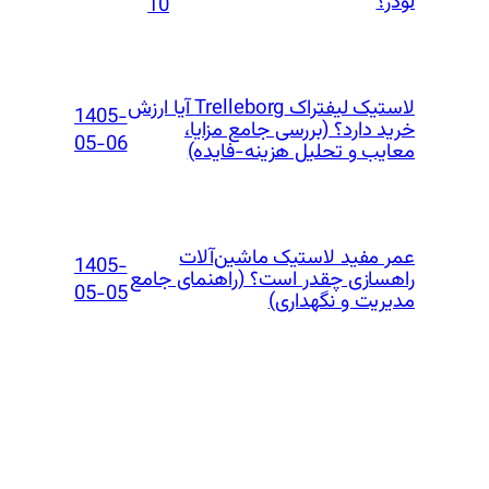
لودر؟
10
لاستیک لیفتراک Trelleborg آیا ارزش
1405-
خرید دارد؟ (بررسی جامع مزایا،
05-06
معایب و تحلیل هزینه-فایده)
عمر مفید لاستیک ماشین‌آلات
1405-
راهسازی چقدر است؟ (راهنمای جامع
05-05
مدیریت و نگهداری)