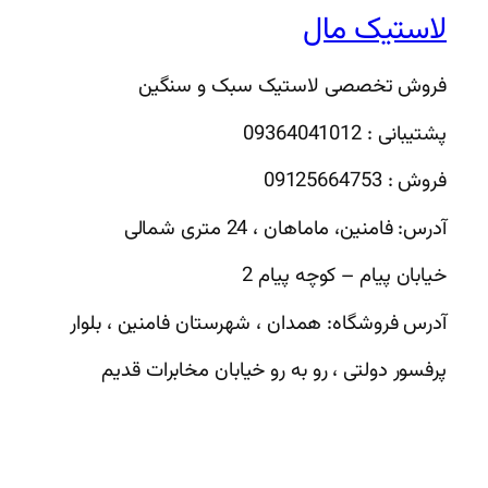
لاستیک مال
فروش تخصصی لاستیک سبک و سنگین
پشتیبانی : 09364041012
فروش : 09125664753
آدرس: فامنین، ماماهان ، 24 متری شمالی
خیابان پیام – کوچه پیام 2
آدرس فروشگاه: همدان ، شهرستان فامنین ، بلوار
پرفسور دولتی ، رو به رو خیابان مخابرات قدیم