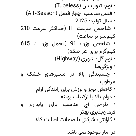
• نوع: تیوب‌لس (Tubeless)
• فصل مناسب: چهار فصل (All-Season)
• سال تولید: 2025
• شاخص سرعت: H (حداکثر سرعت 210
کیلومتر بر ساعت)
• شاخص وزن: 91 (تحمل وزن تا 615
کیلوگرم برای هر حلقه)
• نوع گل: شهری (Highway)
• ویژگی‌ها:
• چسبندگی بالا در مسیرهای خشک و
مرطوب
• کاهش نویز و لرزش برای رانندگی آرام
• دوام بالا با ترکیبات بهینه
• طراحی آج مناسب برای پایداری و
فرمان‌پذیری بهتر
• گارانتی: شرکتی با ضمانت اصالت کالا
در انبار موجود نمی باشد