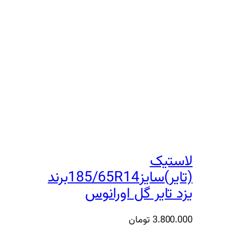
لاستیک
(تایر)سایز185/65R14برند
یزد تایر گل اورانوس
3.800.000
تومان