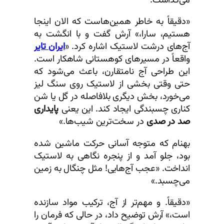
می‌گذاشت.
«دقیقاً به خاطر همین‌هاست که الان اینجا
هستیم، سارا،» آرش گفت و با انگشت به
آج‌های درشت لاستیک اشاره کرد. «
ایران تایر
واقعاً در مسیرهای کوهستانی شاهکار است.
این طراحی آج نامتقارن، باعث می‌شود که
حتی وقتی بخشی از لاستیک روی سنگ لیز
می‌خورد، بخش دیگری بلافاصله در گل یا شن
کناری چسبندگی ایجاد کند. این یعنی
پایداری
صد در صدی
در سخت‌ترین شیب‌ها.»
بهنام که متوجه آسانی حرکت ماشین شده
بود، جلو آمد و از پنجره نگاهی به لاستیک
انداخت. «عجب آج‌هایی! مثل چنگال به زمین
می‌چسبد.»
«دقیقاً. و مهم‌تر از آج، ترکیب مواد سازنده
است،» آرش توضیح داد، در حالی که فرمان را