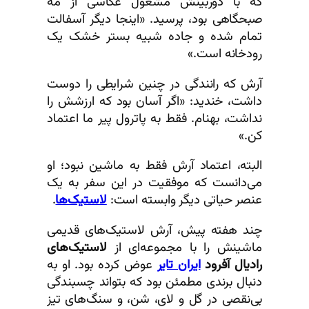
که با دوربینش مشغول عکاسی از مه
صبحگاهی بود، پرسید. «اینجا دیگر آسفالت
تمام شده و جاده شبیه بستر خشک یک
رودخانه است.»
آرش که رانندگی در چنین شرایطی را دوست
داشت، خندید: «اگر آسان بود که ارزشش را
نداشت، بهنام. فقط به پاترول پیر ما اعتماد
کن.»
البته، اعتماد آرش فقط به ماشین نبود؛ او
می‌دانست که موفقیت در این سفر به یک
عنصر حیاتی دیگر وابسته است:
لاستیک‌ها
.
چند هفته پیش، آرش لاستیک‌های قدیمی
ماشینش را با مجموعه‌ای از
لاستیک‌های
رادیال آفرود
ایران تایر
عوض کرده بود. او به
دنبال برندی مطمئن بود که بتواند چسبندگی
بی‌نقصی در گل و لای، شن، و سنگ‌های تیز